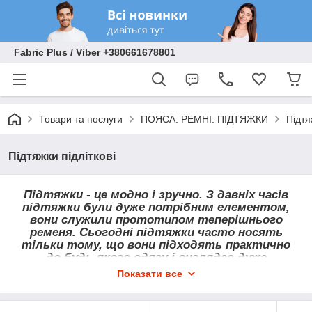
Fabric Plus / Viber +380661678801
Товари та послуги
ПОЯСА. РЕМНІ. ПІДТЯЖКИ
Підтя
Підтяжки підліткові
Підтяжки - це модно і зручно.
З давніх часів
підтяжки були дуже потрібним елементом,
вони служили прототипом теперішнього
ременя. Сьогодні підтяжки часто носять
тільки тому, що вони підходять практично
до будь-якого одягу і виглядає дуже
елегантно.
Показати все