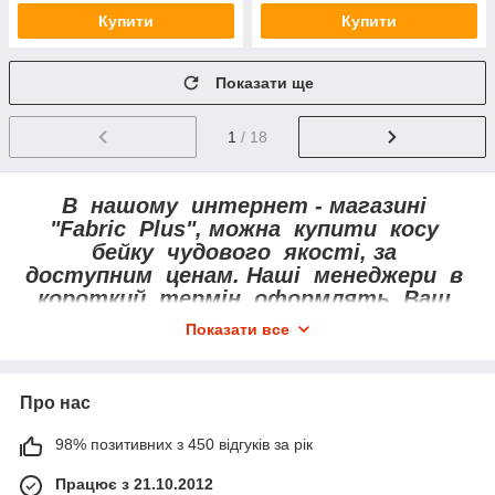
Купити
Купити
Показати ще
1
/ 18
В нашому интернет - магазині
"Fabric Plus", можна купити косу
бейку чудового якості, за
доступним ценам. Наші менеджери в
короткий термін оформлять Ваш
замовлення. Доставка по всій Україні.
Показати все
Про нас
98% позитивних з 450 відгуків за рік
Працює з 21.10.2012