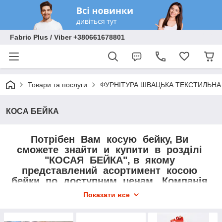
Fabric Plus / Viber +380661678801
Товари та послуги
ФУРНІТУРА ШВАЦЬКА ТЕКСТИЛЬНА
КОСА БЕЙКА
Потрібен Вам косую бейку, Ви
сможете знайти и купити в розділі
"КОСАЯ БЕЙКА", в якому
представлений асортимент косою
бейки, по доступним ценам . Компанія
"Fabric Plus" надає для продажу,
Показати все
косу бейку різних кольорів,
розмірів, бавовняну,