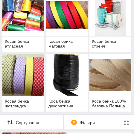
стрейчеву, атласную, матовую,
трикотажную, шотландку.
Косая бейка
Косая бейка
Косая бейка
атласная
матовая
стрейч
Косая бейка
Коса бейка
Коса бейка 100%
шотландка
декоративна
бавовна Польща
Сортування
0
Фільтри