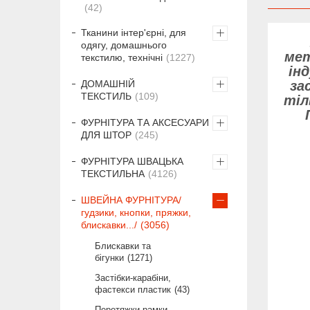
42
Тканини інтер'єрні, для
одягу, домашнього
мет
текстилю, технічні
1227
ін
за
ДОМАШНІЙ
ТЕКСТИЛЬ
109
тіл
ФУРНІТУРА ТА АКСЕСУАРИ
ДЛЯ ШТОР
245
ФУРНІТУРА ШВАЦЬКА
ТЕКСТИЛЬНА
4126
ШВЕЙНА ФУРНІТУРА/
гудзики, кнопки, пряжки,
блискавки.../
3056
Блискавки та
бігунки
1271
Застібки-карабіни,
фастекси пластик
43
Перетяжки рамки