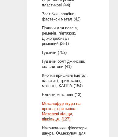
пластикові
44
Застібки карабіни
фастекси метал
42
Пряжки для поясів,
ременів, підтяжок.
Діркопробивач
ремінний
351
Гудзики
752
Гудзики болт джинсові,
хольнитени
41
Кнопки пришивні (метал,
пластик), трикотажні,
магнітні, КАППА
154
Блочки металеві
13
Металофурнітура на
прокол, пришивна.
Металеві кільця,
півкільця.
127
Наконечники, фіксатори
шнура. Обмежувач для