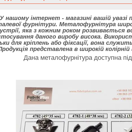
У нашому інтернет - магазині вашій увазі
алевої фурнітури. Металофурнітура широ
дустрії, яка з кожним роком розвивається в
стосування даного виробу висока. Викор
ьки для кріплень або фіксації, вона служит
Продукція представлена в широкій колірній 
Дана металофурнітура доступна під 