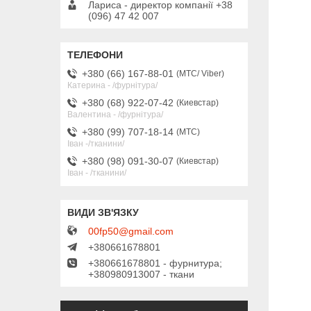
Лариса - директор компанії +38
(096) 47 42 007
+380 (66) 167-88-01
МТС/ Viber
Катерина - /фурнітура/
+380 (68) 922-07-42
Киевстар
Валентина - /фурнітура/
+380 (99) 707-18-14
МТС
Іван -/тканини/
+380 (98) 091-30-07
Киевстар
Іван - /тканини/
00fp50@gmail.com
+380661678801
+380661678801 - фурнитура;
+380980913007 - ткани