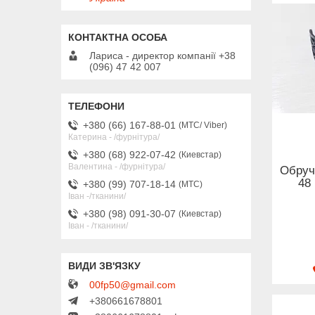
Лариса - директор компанії +38
(096) 47 42 007
+380 (66) 167-88-01
МТС/ Viber
Катерина - /фурнітура/
+380 (68) 922-07-42
Киевстар
Валентина - /фурнітура/
Обруч
48
+380 (99) 707-18-14
МТС
Іван -/тканини/
+380 (98) 091-30-07
Киевстар
Іван - /тканини/
00fp50@gmail.com
+380661678801