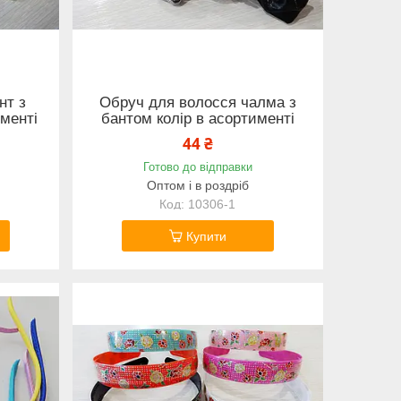
нт з
Обруч для волосся чалма з
именті
бантом колір в асортименті
44 ₴
Готово до відправки
Оптом і в роздріб
10306-1
Купити