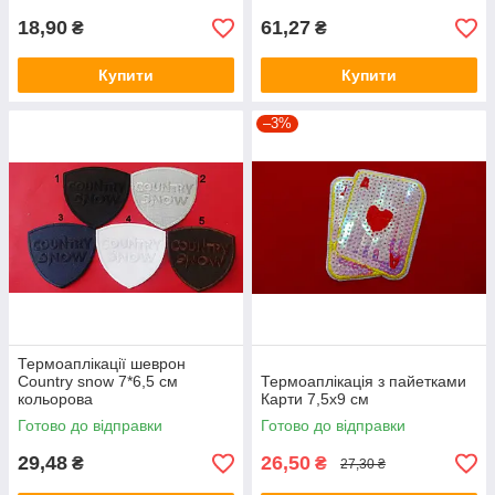
18,90
61,27
₴
₴
Купити
Купити
–3%
Термоаплікації шеврон
Country snow 7*6,5 см
Термоаплікація з пайетками
кольорова
Карти 7,5х9 см
Готово до відправки
Готово до відправки
29,48
26,50
₴
₴
27,30 ₴