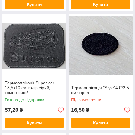
Купити
Купити
Термоаплікації Super car
13,5х10 см колір сірий,
Термоаплікація "Style"4.0*2.5
темно-синій
см чорна
Готово до відправки
Під замовлення
57,20
16,50
₴
₴
Купити
Купити