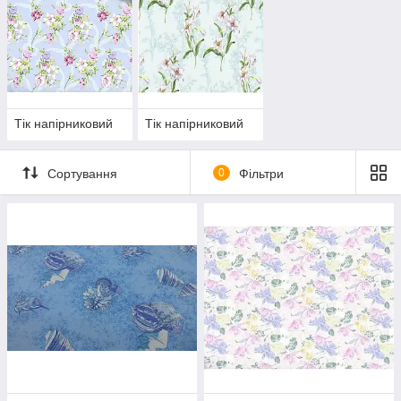
Тік напірниковий
Тік напірниковий
Сортування
0
Фільтри