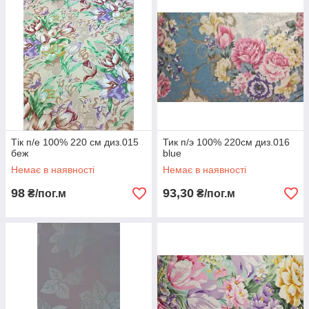
Тік п/е 100% 220 см диз.015
Тик п/э 100% 220см диз.016
беж
blue
Немає в наявності
Немає в наявності
98
93,30
₴/пог.м
₴/пог.м