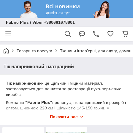
Fabric Plus / Viber +380661678801
Товари та послуги
Тканини інтер'єрні, для одягу, домаш
Тік напірниковий і матрацний
Тік напірниковий-
це щільний і міцний матеріал,
застосовується для пошиття та реставрації пухо-перъевых
виробів.
Компанія
"Fabric Plus"
пропонує, тік напірниковий в роздріб і
оптом, шириною 220 см і щільністю 145-150 гр.-кв. м.
Ознайомиться з дизайнами тика наперникового і придбати
Показати все
його, Ви можете у нас на сайті, зв'язавшись з менеджером
компанії.