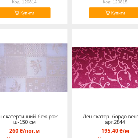
120814
120815
Купити
Купити
н скатертинний беж-рож.
Лен скатер. бордо вен
ш-150 см
арт.2844
260 ₴/пог.м
195,40 ₴/м