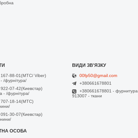
бробна
00fp50@gmail.com
 167-88-01
МТС/ Viber
- /фурнітура/
+380661678801
 922-07-42
Киевстар
+380661678801 - фурнитура
 - /фурнітура/
913007 - ткани
 707-18-14
МТС
анини/
 091-30-07
Киевстар
анини/