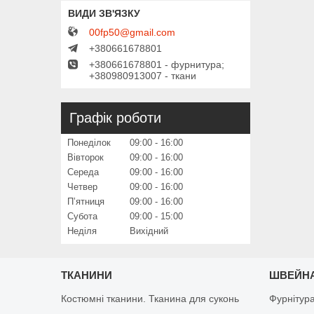
00fp50@gmail.com
+380661678801
+380661678801 - фурнитура;
+380980913007 - ткани
Графік роботи
Понеділок
09:00
16:00
Вівторок
09:00
16:00
Середа
09:00
16:00
Четвер
09:00
16:00
Пʼятниця
09:00
16:00
Субота
09:00
15:00
Неділя
Вихідний
ТКАНИНИ
ШВЕЙНА
Костюмні тканини. Тканина для суконь
Фурнітур