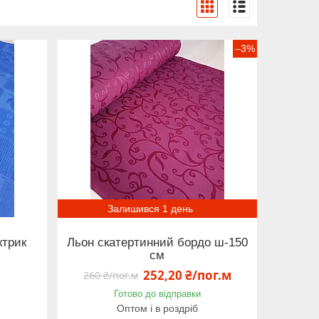
–3%
Залишився 1 день
ктрик
Льон скатертинний бордо ш-150
см
252,20 ₴/пог.м
260 ₴/пог.м
Готово до відправки
Оптом і в роздріб