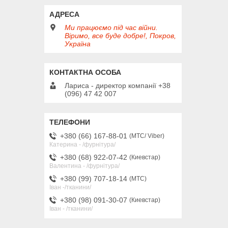
Ми працюємо під час війни.
Віримо, все буде добре!, Покров,
Україна
Лариса - директор компанії +38
(096) 47 42 007
+380 (66) 167-88-01
МТС/ Viber
Катерина - /фурнітура/
+380 (68) 922-07-42
Киевстар
Валентина - /фурнітура/
+380 (99) 707-18-14
МТС
Іван -/тканини/
+380 (98) 091-30-07
Киевстар
Іван - /тканини/