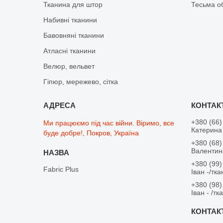
Тканина для штор
Тесьма о
Набивні тканини
Бавовняні тканини
Атласні тканини
Велюр, вельвет
Гіпюр, мережево, сітка
+380 (66)
Ми працюємо під час війни. Віримо, все
Катерина 
буде добре!, Покров, Україна
+380 (68)
Валентина
+380 (99)
Fabric Plus
Іван -/тк
+380 (98)
Іван - /тк