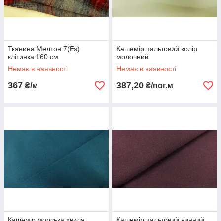
Тканина Мелтон 7(Es)
Кашемір пальтовий колір
клітинка 160 см
молочний
Немає в наявності
Немає в наявності
367
387,20
₴/м
₴/пог.м
Кашемір морська хвиля
Кашемір пальтовий винний