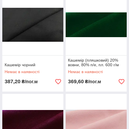
Кашемір (пляшковий) 20%
Кашемір чорний
вовни, 80% п/е, пл. 600 г/м
Немає в наявності
Немає в наявності
387,20
369,60
₴/пог.м
₴/пог.м