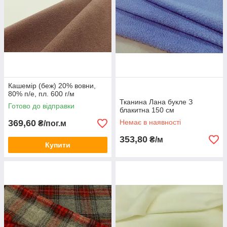
Кашемір (беж) 20% вовни,
80% п/е, пл. 600 г/м
Тканина Лана букле З
Готово до відправки
блакитна 150 см
369,60
Немає в наявності
₴/пог.м
353,80
₴/м
Купити