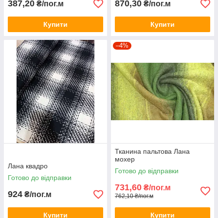
387,20
870,30
₴/пог.м
₴/пог.м
Купити
Купити
–4%
Тканина пальтова Лана
мохер
Лана квадро
Готово до відправки
Готово до відправки
731,60
₴/пог.м
924
₴/пог.м
762,10 ₴/пог.м
Купити
Купити