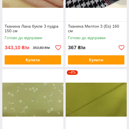
Тканина Лана букле З пудра
Тканина Мелтон 3 (Es) 160
150 см
см
Готово до відправки
Готово до відправки
343,10
367
₴/м
₴/м
353,80 ₴/м
Купити
Купити
–4%