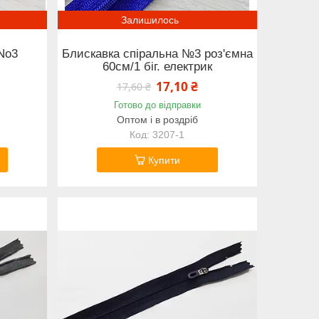
Залишилось
No3
Блискавка спіральна №3 роз'ємна
60см/1 біг. електрик
17,10 ₴
17,60 ₴
Готово до відправки
Оптом і в роздріб
3207-1
Купити