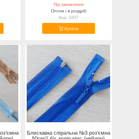
Під замовлення
Оптом і в роздріб
3207
Купити
оз'ємна
Блискавка спіральна №3 роз'ємна
ейлон)
50см/1 біг. колір мікс (нейлон)