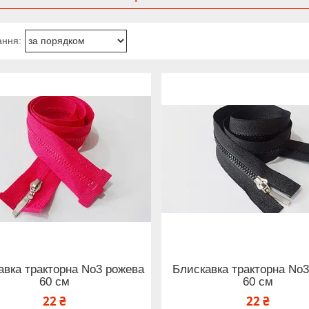
авка тракторна No3 рожева
Блискавка тракторна No3
60 см
60 см
22 ₴
22 ₴