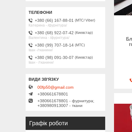
+380 (66) 167-88-01
МТС/ Viber
Катерина - /фурнітура/
+380 (68) 922-07-42
Киевстар
Валентина - /фурнітура/
Бл
г
+380 (99) 707-18-14
МТС
Іван -/тканини/
+380 (98) 091-30-07
Киевстар
Іван - /тканини/
00fp50@gmail.com
+380661678801
+380661678801 - фурнитура;
+380980913007 - ткани
Графік роботи