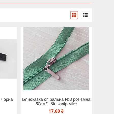
 чорна
Блискавка спіральна №3 роз'ємна
50см/1 біг. колір мікс
17,60 ₴