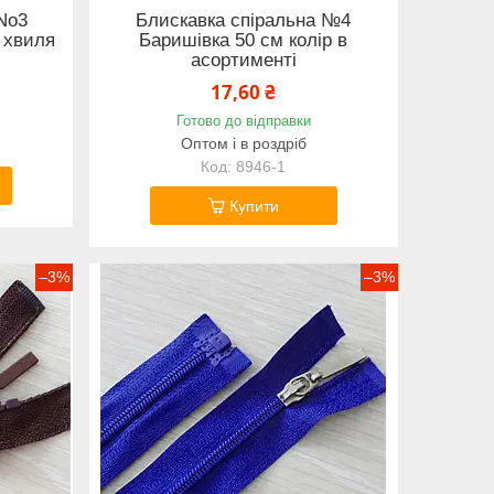
No3
Блискавка спіральна №4
 хвиля
Баришівка 50 см колір в
асортименті
17,60 ₴
Готово до відправки
Оптом і в роздріб
8946-1
Купити
–3%
–3%