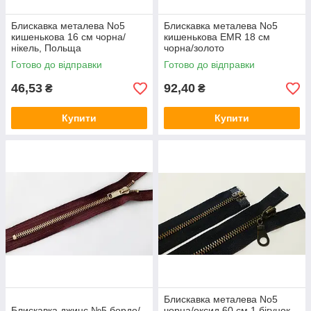
Блискавка металева No5
Блискавка металева No5
кишенькова 16 см чорна/
кишенькова EMR 18 см
нікель, Польща
чорна/золото
Готово до відправки
Готово до відправки
46,53
92,40
₴
₴
Купити
Купити
Блискавка металева No5
Блискавка джинс №5 бордо/
чорна/оксид 60 см 1 бігунок