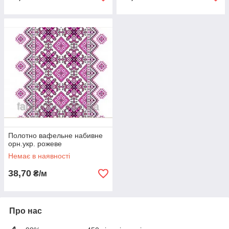
Полотно вафельне набивне
орн.укр. рожеве
Немає в наявності
38,70
₴/м
Про нас