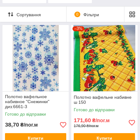
див.
Сортування
0
Фільтри
–3%
Полотно вафельное
Полотно вафельне набивне
набивное "Снежинки"
ш 150
диз:6661-3
Готово до відправки
Готово до відправки
171,60
₴/пог.м
38,70
₴/пог.м
176,90 ₴/пог.м
Купити
Купити