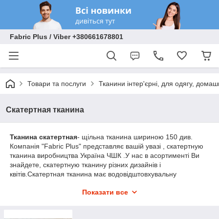
Fabric Plus / Viber +380661678801
Товари та послуги
Тканини інтер'єрні, для одягу, домаш
Скатертная тканина
Тканина скатертная
- щільна тканина шириною 150 див.
Компанія "Fabric Plus" представляє вашій увазі , скатертную
тканина виробництва Україна ЧШК .У нас в асортименті Ви
знайдете, скатертную тканину різних дизайнів і
квітів.Скатертная тканина має водовідштовхувальну
жироотталкивающую просочення .Пошиті з такої тканини
Показати все
скатертини, прикрасять люте подію вдома, в кафе, ресторані
і т. д.