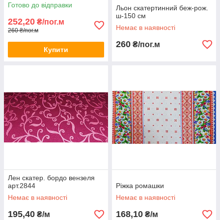
Готово до відправки
Льон скатертинний беж-рож.
ш-150 см
252,20
₴/пог.м
Немає в наявності
260 ₴/пог.м
260
₴/пог.м
Купити
Лен скатер. бордо вензеля
арт.2844
Ріжка ромашки
Немає в наявності
Немає в наявності
195,40
168,10
₴/м
₴/м