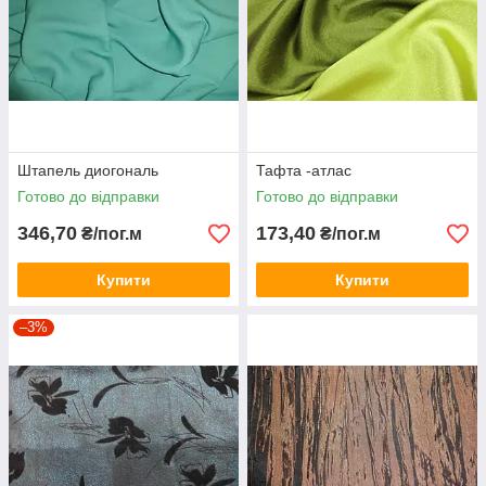
Штапель диогональ
Тафта -атлас
Готово до відправки
Готово до відправки
346,70
173,40
₴/пог.м
₴/пог.м
Купити
Купити
–3%