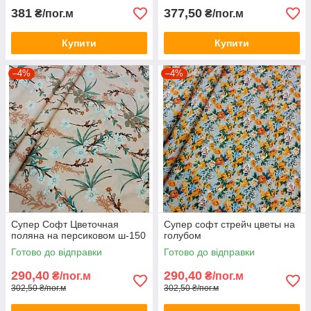
381
377,50
₴/пог.м
₴/пог.м
Купити
Купити
–4%
–4%
Супер Софт Цветочная
Супер софт стрейч цветы на
поляна на персиковом ш-150
голубом
Готово до відправки
Готово до відправки
290,40
290,40
₴/пог.м
₴/пог.м
302,50 ₴/пог.м
302,50 ₴/пог.м