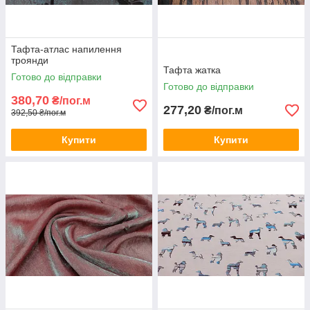
Тафта-атлас напилення
троянди
Тафта жатка
Готово до відправки
Готово до відправки
380,70
₴/пог.м
277,20
₴/пог.м
392,50 ₴/пог.м
Купити
Купити