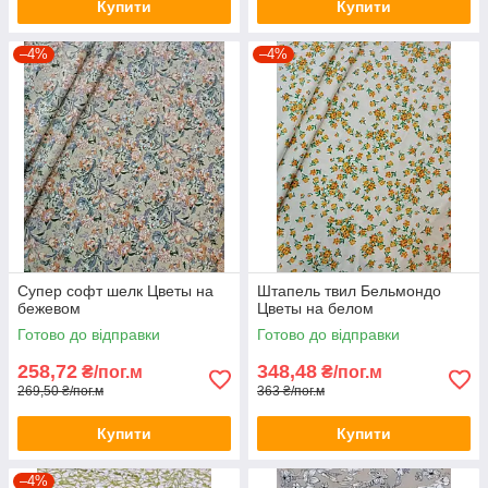
Купити
Купити
–4%
–4%
Супер софт шелк Цветы на
Штапель твил Бельмондо
бежевом
Цветы на белом
Готово до відправки
Готово до відправки
258,72
348,48
₴/пог.м
₴/пог.м
269,50 ₴/пог.м
363 ₴/пог.м
Купити
Купити
–4%