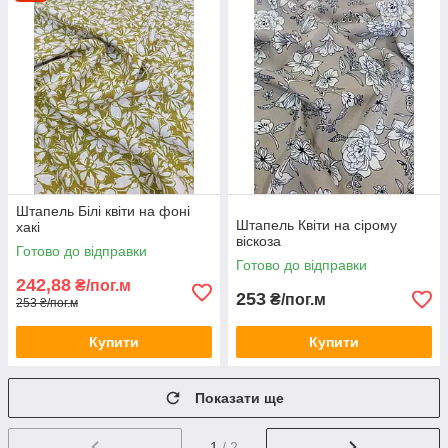
Штапель Білі квіти на фоні
Штапель Квіти на сірому
хакі
віскоза
Готово до відправки
Готово до відправки
242,88
₴/пог.м
253
₴/пог.м
253 ₴/пог.м
Купити
Купити
Показати ще
1
/ 2